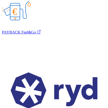
€
PAYBACK Fuel&Go