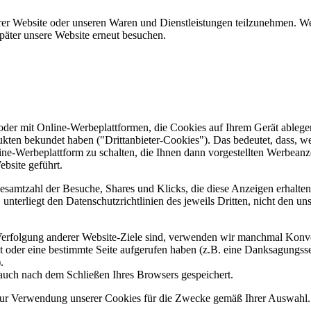
er Website oder unseren Waren und Dienstleistungen teilzunehmen. Wenn
päter unsere Website erneut besuchen.
er mit Online-Werbeplattformen, die Cookies auf Ihrem Gerät ablegen
ukten bekundet haben ("Drittanbieter-Cookies"). Das bedeutet, dass, we
line-Werbeplattform zu schalten, die Ihnen dann vorgestellten Werbeanze
ebsite geführt.
samtzahl der Besuche, Shares und Klicks, die diese Anzeigen erhalten 
nterliegt den Datenschutzrichtlinien des jeweils Dritten, nicht den un
erfolgung anderer Website-Ziele sind, verwenden wir manchmal Konver
kt oder eine bestimmte Seite aufgerufen haben (z.B. eine Danksagungs
.
auch nach dem Schließen Ihres Browsers gespeichert.
 zur Verwendung unserer Cookies für die Zwecke gemäß Ihrer Auswahl. S