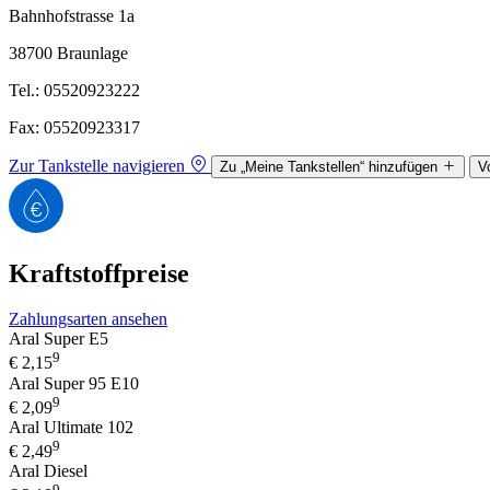
Bahnhofstrasse 1a
38700 Braunlage
Tel.: 05520923222
Fax: 05520923317
Zur Tankstelle navigieren
Zu „Meine Tankstellen“ hinzufügen
V
Kraftstoffpreise
Zahlungsarten ansehen
Aral Super E5
9
€
2,15
Aral Super 95 E10
9
€
2,09
Aral Ultimate 102
9
€
2,49
Aral Diesel
9