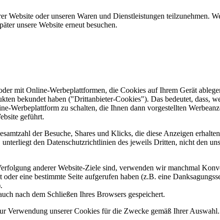
er Website oder unseren Waren und Dienstleistungen teilzunehmen. Wenn
päter unsere Website erneut besuchen.
er mit Online-Werbeplattformen, die Cookies auf Ihrem Gerät ablegen
ukten bekundet haben ("Drittanbieter-Cookies"). Das bedeutet, dass, we
line-Werbeplattform zu schalten, die Ihnen dann vorgestellten Werbeanze
ebsite geführt.
samtzahl der Besuche, Shares und Klicks, die diese Anzeigen erhalten 
nterliegt den Datenschutzrichtlinien des jeweils Dritten, nicht den un
erfolgung anderer Website-Ziele sind, verwenden wir manchmal Konver
kt oder eine bestimmte Seite aufgerufen haben (z.B. eine Danksagungs
.
auch nach dem Schließen Ihres Browsers gespeichert.
 zur Verwendung unserer Cookies für die Zwecke gemäß Ihrer Auswahl. S