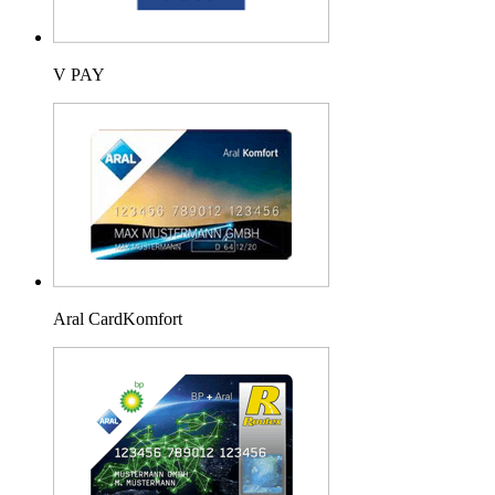
V PAY
Aral CardKomfort