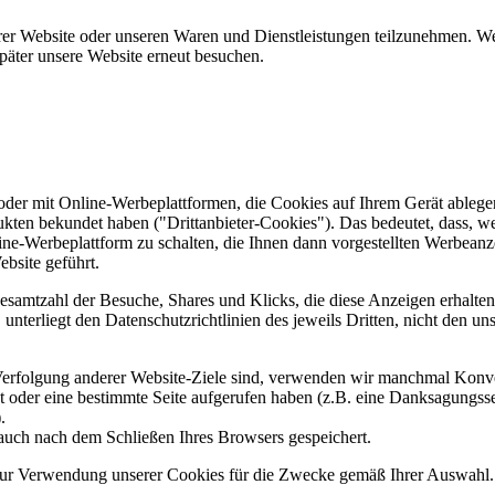
er Website oder unseren Waren und Dienstleistungen teilzunehmen. Wenn
päter unsere Website erneut besuchen.
er mit Online-Werbeplattformen, die Cookies auf Ihrem Gerät ablegen
ukten bekundet haben ("Drittanbieter-Cookies"). Das bedeutet, dass, we
line-Werbeplattform zu schalten, die Ihnen dann vorgestellten Werbeanze
ebsite geführt.
samtzahl der Besuche, Shares und Klicks, die diese Anzeigen erhalten 
nterliegt den Datenschutzrichtlinien des jeweils Dritten, nicht den un
erfolgung anderer Website-Ziele sind, verwenden wir manchmal Konver
kt oder eine bestimmte Seite aufgerufen haben (z.B. eine Danksagungs
.
auch nach dem Schließen Ihres Browsers gespeichert.
 zur Verwendung unserer Cookies für die Zwecke gemäß Ihrer Auswahl. S