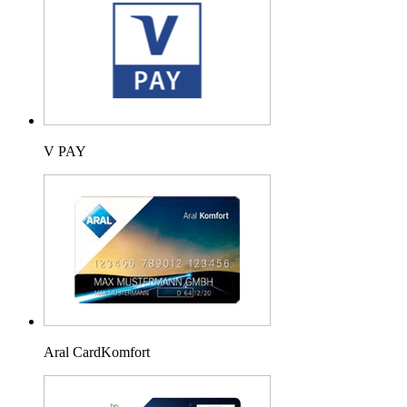
V PAY
Aral CardKomfort