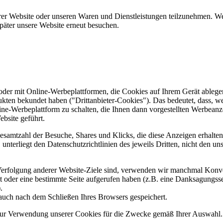
er Website oder unseren Waren und Dienstleistungen teilzunehmen. Wenn
päter unsere Website erneut besuchen.
er mit Online-Werbeplattformen, die Cookies auf Ihrem Gerät ablegen
ukten bekundet haben ("Drittanbieter-Cookies"). Das bedeutet, dass, we
line-Werbeplattform zu schalten, die Ihnen dann vorgestellten Werbeanze
ebsite geführt.
samtzahl der Besuche, Shares und Klicks, die diese Anzeigen erhalten 
nterliegt den Datenschutzrichtlinien des jeweils Dritten, nicht den un
erfolgung anderer Website-Ziele sind, verwenden wir manchmal Konver
kt oder eine bestimmte Seite aufgerufen haben (z.B. eine Danksagungs
.
auch nach dem Schließen Ihres Browsers gespeichert.
 zur Verwendung unserer Cookies für die Zwecke gemäß Ihrer Auswahl. S