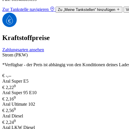
Zur Tankstelle navigieren
Zu „Meine Tankstellen“ hinzufügen
V
Kraftstoffpreise
Zahlungsarten ansehen
Strom (PKW)
*Verfügbar - der Preis ist abhängig von den Konditionen deines Lade
€
-,--
Aral Super E5
9
€
2,22
Aral Super 95 E10
9
€
2,16
Aral Ultimate 102
9
€
2,56
Aral Diesel
9
€
2,24
Aral LKW Diesel