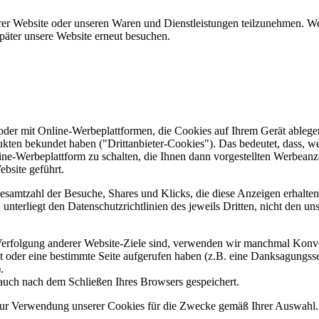
er Website oder unseren Waren und Dienstleistungen teilzunehmen. Wenn
päter unsere Website erneut besuchen.
er mit Online-Werbeplattformen, die Cookies auf Ihrem Gerät ablegen
ukten bekundet haben ("Drittanbieter-Cookies"). Das bedeutet, dass, we
line-Werbeplattform zu schalten, die Ihnen dann vorgestellten Werbeanze
ebsite geführt.
samtzahl der Besuche, Shares und Klicks, die diese Anzeigen erhalten 
nterliegt den Datenschutzrichtlinien des jeweils Dritten, nicht den un
erfolgung anderer Website-Ziele sind, verwenden wir manchmal Konver
kt oder eine bestimmte Seite aufgerufen haben (z.B. eine Danksagungs
.
auch nach dem Schließen Ihres Browsers gespeichert.
 zur Verwendung unserer Cookies für die Zwecke gemäß Ihrer Auswahl. S