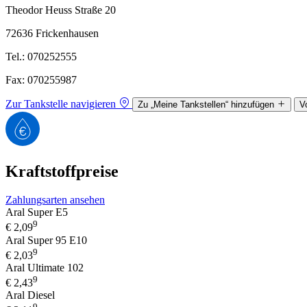
Theodor Heuss Straße 20
72636 Frickenhausen
Tel.: 070252555
Fax: 070255987
Zur Tankstelle navigieren
Zu „Meine Tankstellen“ hinzufügen
V
Kraftstoffpreise
Zahlungsarten ansehen
Aral Super E5
9
€
2,09
Aral Super 95 E10
9
€
2,03
Aral Ultimate 102
9
€
2,43
Aral Diesel
9