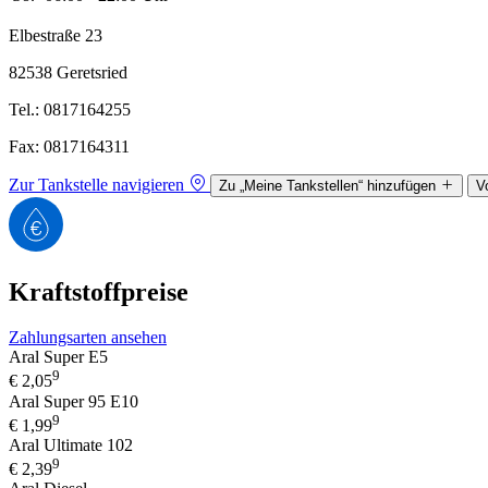
Elbestraße 23
82538 Geretsried
Tel.: 0817164255
Fax: 0817164311
Zur Tankstelle navigieren
Zu „Meine Tankstellen“ hinzufügen
V
Kraftstoffpreise
Zahlungsarten ansehen
Aral Super E5
9
€
2,05
Aral Super 95 E10
9
€
1,99
Aral Ultimate 102
9
€
2,39