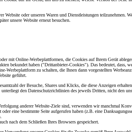
er Website oder unseren Waren und Dienstleistungen teilzunehmen. Wenn
päter unsere Website erneut besuchen.
er mit Online-Werbeplattformen, die Cookies auf Ihrem Gerät ablegen
ukten bekundet haben ("Drittanbieter-Cookies"). Das bedeutet, dass, we
line-Werbeplattform zu schalten, die Ihnen dann vorgestellten Werbeanze
ebsite geführt.
samtzahl der Besuche, Shares und Klicks, die diese Anzeigen erhalten 
nterliegt den Datenschutzrichtlinien des jeweils Dritten, nicht den un
erfolgung anderer Website-Ziele sind, verwenden wir manchmal Konver
kt oder eine bestimmte Seite aufgerufen haben (z.B. eine Danksagungs
.
auch nach dem Schließen Ihres Browsers gespeichert.
 zur Verwendung unserer Cookies für die Zwecke gemäß Ihrer Auswahl. S