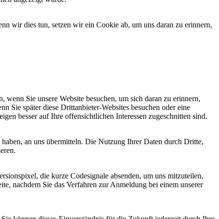
 wir dies tun, setzen wir ein Cookie ab, um uns daran zu erinnern,
, wenn Sie unsere Website besuchen, um sich daran zu erinnern,
nn Sie später diese Drittanbieter-Websites besuchen oder eine
igen besser auf Ihre offensichtlichen Interessen zugeschnitten sind.
haben, an uns übermitteln. Die Nutzung Ihrer Daten durch Dritte,
seren.
sionspixel, die kurze Codesignale absenden, um uns mitzuteilen,
seite, nachdem Sie das Verfahren zur Anmeldung bei einem unserer
ie können dieses Einverständnis für die Zukunft jederzeit durch Ihre