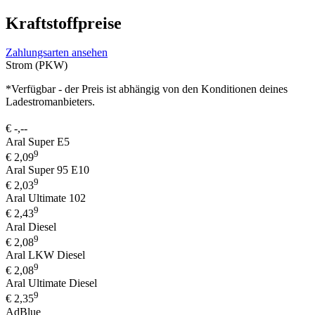
Kraftstoffpreise
Zahlungsarten ansehen
Strom (PKW)
*Verfügbar - der Preis ist abhängig von den Konditionen deines
Ladestromanbieters.
€
-,--
Aral Super E5
9
€
2,09
Aral Super 95 E10
9
€
2,03
Aral Ultimate 102
9
€
2,43
Aral Diesel
9
€
2,08
Aral LKW Diesel
9
€
2,08
Aral Ultimate Diesel
9
€
2,35
AdBlue