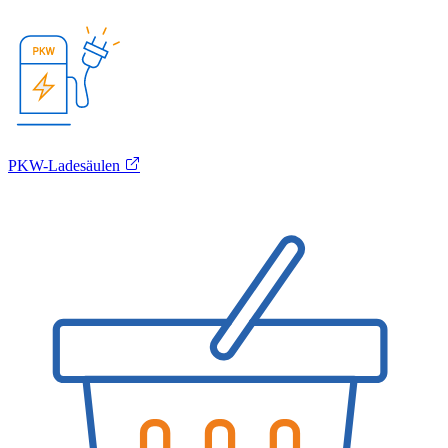
PKW-Ladesäulen