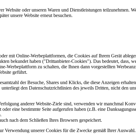
er Website oder unseren Waren und Dienstleistungen teilzunehmen. Wenn
päter unsere Website erneut besuchen.
er mit Online-Werbeplattformen, die Cookies auf Ihrem Gerät ablegen
ukten bekundet haben ("Drittanbieter-Cookies"). Das bedeutet, dass, we
line-Werbeplattform zu schalten, die Ihnen dann vorgestellten Werbeanze
ebsite geführt.
samtzahl der Besuche, Shares und Klicks, die diese Anzeigen erhalten 
nterliegt den Datenschutzrichtlinien des jeweils Dritten, nicht den un
erfolgung anderer Website-Ziele sind, verwenden wir manchmal Konver
kt oder eine bestimmte Seite aufgerufen haben (z.B. eine Danksagungs
.
auch nach dem Schließen Ihres Browsers gespeichert.
 zur Verwendung unserer Cookies für die Zwecke gemäß Ihrer Auswahl. S