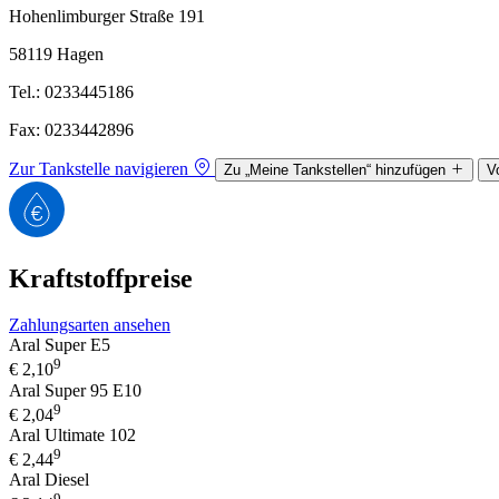
Hohenlimburger Straße 191
58119 Hagen
Tel.: 0233445186
Fax: 0233442896
Zur Tankstelle navigieren
Zu „Meine Tankstellen“ hinzufügen
V
Kraftstoffpreise
Zahlungsarten ansehen
Aral Super E5
9
€
2,10
Aral Super 95 E10
9
€
2,04
Aral Ultimate 102
9
€
2,44
Aral Diesel
9