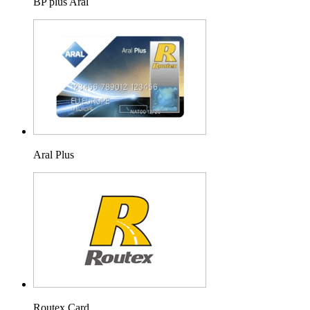
BP plus Aral
Aral Plus
Routex Card