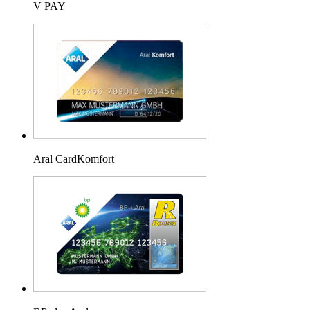
V PAY
Aral CardKomfort