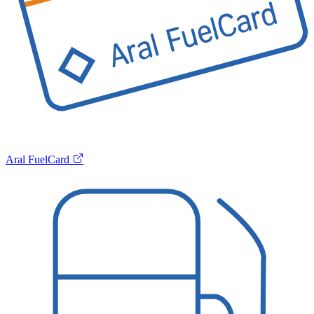
Aral FuelCard