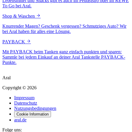
Lebensmittel und Snacks gibt es auch im PetitBistro oder im REWE
To Go bei Aral.
Shop & Waschen
Knurrender Magen? Geschenk vergessen? Schmutziges Auto? Wir
bei Aral haben für alles eine Lösung.
PAYBACK
Mit PAYBACK beim Tanken ganz einfach punkten und sparen:
Sammle bei jedem Einkauf an deiner Aral Tankstelle PAYBACK-
Punkte.
Aral
Copyright © 2026
Impressum
Datenschutz
Nutzungsbedingungen
Cookie Information
aral.de
Folge uns: