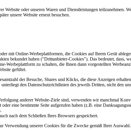
er Website oder unseren Waren und Dienstleistungen teilzunehmen. Wenn
päter unsere Website erneut besuchen.
er mit Online-Werbeplattformen, die Cookies auf Ihrem Gerät ablegen
ukten bekundet haben ("Drittanbieter-Cookies"). Das bedeutet, dass, we
line-Werbeplattform zu schalten, die Ihnen dann vorgestellten Werbeanze
ebsite geführt.
samtzahl der Besuche, Shares und Klicks, die diese Anzeigen erhalten 
nterliegt den Datenschutzrichtlinien des jeweils Dritten, nicht den un
erfolgung anderer Website-Ziele sind, verwenden wir manchmal Konver
kt oder eine bestimmte Seite aufgerufen haben (z.B. eine Danksagungs
.
auch nach dem Schließen Ihres Browsers gespeichert.
 zur Verwendung unserer Cookies für die Zwecke gemäß Ihrer Auswahl. S