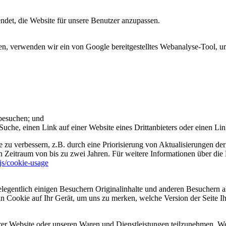
et, die Website für unsere Benutzer anzupassen.
 verwenden wir ein von Google bereitgestelltes Webanalyse-Tool, um 
 besuchen; und
uche, einen Link auf einer Website eines Drittanbieters oder einen Lin
 zu verbessern, z.B. durch eine Priorisierung von Aktualisierungen der
 Zeitraum von bis zu zwei Jahren. Für weitere Informationen über die 
sjs/cookie-usage
legentlich einigen Besuchern Originalinhalte und anderen Besuchern al
ein Cookie auf Ihr Gerät, um uns zu merken, welche Version der Seite I
er Website oder unseren Waren und Dienstleistungen teilzunehmen. Wenn