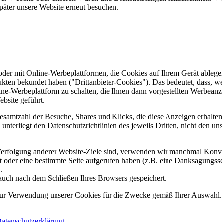
päter unsere Website erneut besuchen.
er mit Online-Werbeplattformen, die Cookies auf Ihrem Gerät ablegen
ukten bekundet haben ("Drittanbieter-Cookies"). Das bedeutet, dass, we
line-Werbeplattform zu schalten, die Ihnen dann vorgestellten Werbeanze
ebsite geführt.
samtzahl der Besuche, Shares und Klicks, die diese Anzeigen erhalten 
nterliegt den Datenschutzrichtlinien des jeweils Dritten, nicht den un
erfolgung anderer Website-Ziele sind, verwenden wir manchmal Konver
kt oder eine bestimmte Seite aufgerufen haben (z.B. eine Danksagungs
.
auch nach dem Schließen Ihres Browsers gespeichert.
 zur Verwendung unserer Cookies für die Zwecke gemäß Ihrer Auswahl. S
atenschutzerklärung
.