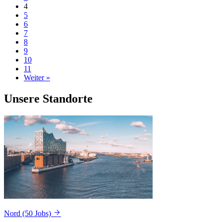
4
5
6
7
8
9
10
11
Weiter »
Unsere Standorte
Nord
(50 Jobs)