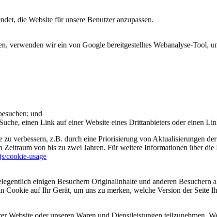
et, die Website für unsere Benutzer anzupassen.
 verwenden wir ein von Google bereitgestelltes Webanalyse-Tool, um 
 besuchen; und
uche, einen Link auf einer Website eines Drittanbieters oder einen Lin
 zu verbessern, z.B. durch eine Priorisierung von Aktualisierungen der
 Zeitraum von bis zu zwei Jahren. Für weitere Informationen über die 
sjs/cookie-usage
legentlich einigen Besuchern Originalinhalte und anderen Besuchern al
ein Cookie auf Ihr Gerät, um uns zu merken, welche Version der Seite I
er Website oder unseren Waren und Dienstleistungen teilzunehmen. Wenn