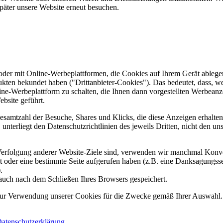
päter unsere Website erneut besuchen.
er mit Online-Werbeplattformen, die Cookies auf Ihrem Gerät ablegen
ukten bekundet haben ("Drittanbieter-Cookies"). Das bedeutet, dass, we
line-Werbeplattform zu schalten, die Ihnen dann vorgestellten Werbeanze
ebsite geführt.
samtzahl der Besuche, Shares und Klicks, die diese Anzeigen erhalten 
nterliegt den Datenschutzrichtlinien des jeweils Dritten, nicht den un
erfolgung anderer Website-Ziele sind, verwenden wir manchmal Konver
kt oder eine bestimmte Seite aufgerufen haben (z.B. eine Danksagungs
.
auch nach dem Schließen Ihres Browsers gespeichert.
 zur Verwendung unserer Cookies für die Zwecke gemäß Ihrer Auswahl. S
atenschutzerklärung
.