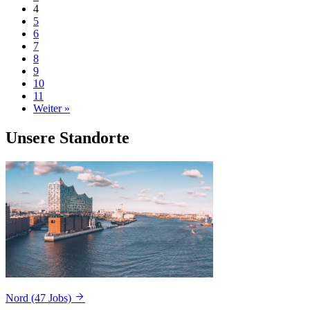
4
5
6
7
8
9
10
11
Weiter »
Unsere Standorte
Nord
(47 Jobs)