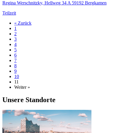
Regina Werschnitzky, Hellweg 34 A 59192 Bergkamen
Teilzeit
« Zurück
1
2
3
4
5
6
7
8
9
10
11
Weiter »
Unsere Standorte