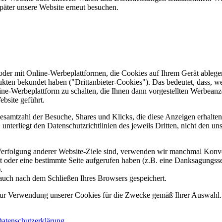
päter unsere Website erneut besuchen.
er mit Online-Werbeplattformen, die Cookies auf Ihrem Gerät ablegen
ukten bekundet haben ("Drittanbieter-Cookies"). Das bedeutet, dass, we
line-Werbeplattform zu schalten, die Ihnen dann vorgestellten Werbeanze
ebsite geführt.
samtzahl der Besuche, Shares und Klicks, die diese Anzeigen erhalten 
nterliegt den Datenschutzrichtlinien des jeweils Dritten, nicht den un
erfolgung anderer Website-Ziele sind, verwenden wir manchmal Konver
kt oder eine bestimmte Seite aufgerufen haben (z.B. eine Danksagungs
.
auch nach dem Schließen Ihres Browsers gespeichert.
 zur Verwendung unserer Cookies für die Zwecke gemäß Ihrer Auswahl. S
atenschutzerklärung
.