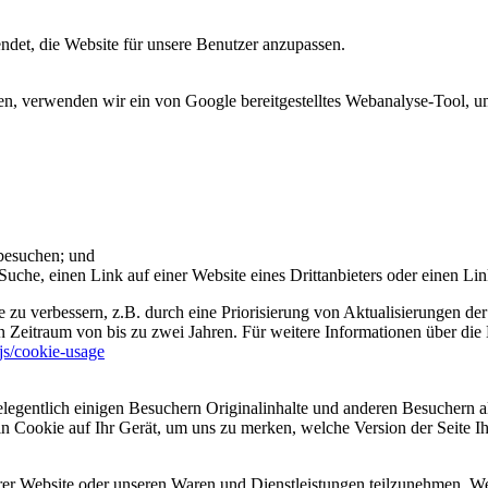
et, die Website für unsere Benutzer anzupassen.
 verwenden wir ein von Google bereitgestelltes Webanalyse-Tool, um 
 besuchen; und
uche, einen Link auf einer Website eines Drittanbieters oder einen Lin
 zu verbessern, z.B. durch eine Priorisierung von Aktualisierungen der
 Zeitraum von bis zu zwei Jahren. Für weitere Informationen über die 
sjs/cookie-usage
legentlich einigen Besuchern Originalinhalte und anderen Besuchern al
ein Cookie auf Ihr Gerät, um uns zu merken, welche Version der Seite I
er Website oder unseren Waren und Dienstleistungen teilzunehmen. Wenn