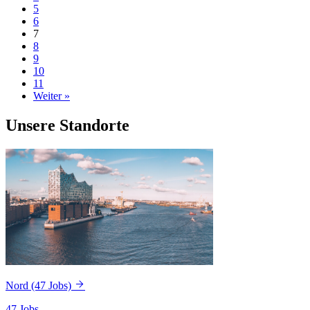
5
6
7
8
9
10
11
Weiter »
Unsere Standorte
Nord
(47 Jobs)
47 Jobs