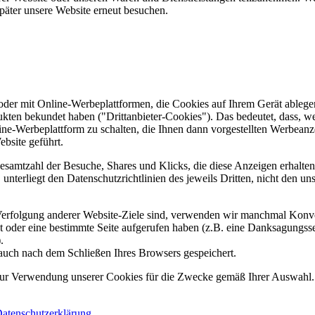
päter unsere Website erneut besuchen.
er mit Online-Werbeplattformen, die Cookies auf Ihrem Gerät ablegen
ukten bekundet haben ("Drittanbieter-Cookies"). Das bedeutet, dass, we
line-Werbeplattform zu schalten, die Ihnen dann vorgestellten Werbeanze
ebsite geführt.
samtzahl der Besuche, Shares und Klicks, die diese Anzeigen erhalten 
nterliegt den Datenschutzrichtlinien des jeweils Dritten, nicht den un
erfolgung anderer Website-Ziele sind, verwenden wir manchmal Konver
kt oder eine bestimmte Seite aufgerufen haben (z.B. eine Danksagungs
.
auch nach dem Schließen Ihres Browsers gespeichert.
 zur Verwendung unserer Cookies für die Zwecke gemäß Ihrer Auswahl. S
atenschutzerklärung
.