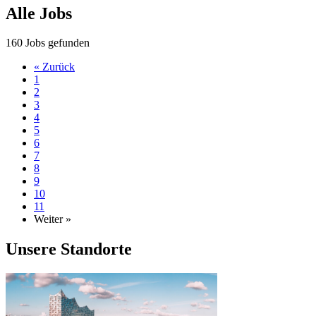
Alle Jobs
160
Jobs gefunden
« Zurück
1
2
3
4
5
6
7
8
9
10
11
Weiter »
Unsere Standorte