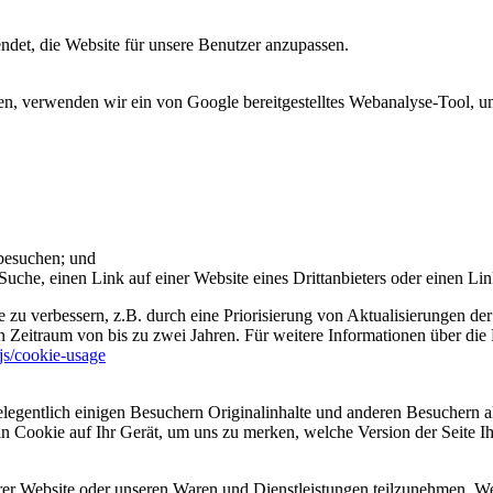
et, die Website für unsere Benutzer anzupassen.
 verwenden wir ein von Google bereitgestelltes Webanalyse-Tool, um 
 besuchen; und
uche, einen Link auf einer Website eines Drittanbieters oder einen Lin
 zu verbessern, z.B. durch eine Priorisierung von Aktualisierungen der
 Zeitraum von bis zu zwei Jahren. Für weitere Informationen über die 
sjs/cookie-usage
legentlich einigen Besuchern Originalinhalte und anderen Besuchern al
ein Cookie auf Ihr Gerät, um uns zu merken, welche Version der Seite I
er Website oder unseren Waren und Dienstleistungen teilzunehmen. Wenn