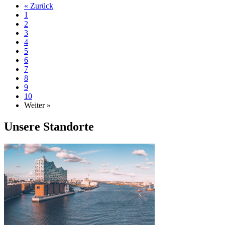
« Zurück
1
2
3
4
5
6
7
8
9
10
Weiter »
Unsere Standorte