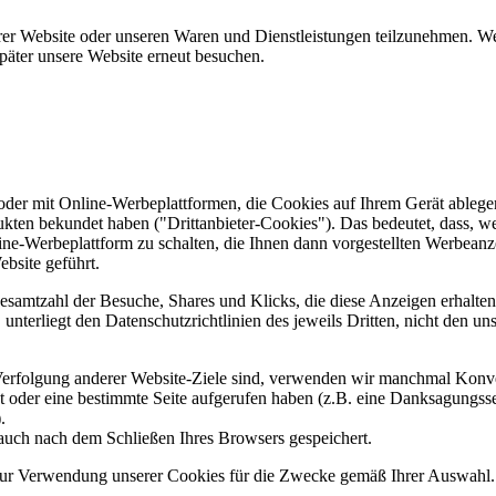
er Website oder unseren Waren und Dienstleistungen teilzunehmen. Wenn
päter unsere Website erneut besuchen.
er mit Online-Werbeplattformen, die Cookies auf Ihrem Gerät ablegen
ukten bekundet haben ("Drittanbieter-Cookies"). Das bedeutet, dass, we
line-Werbeplattform zu schalten, die Ihnen dann vorgestellten Werbeanze
ebsite geführt.
samtzahl der Besuche, Shares und Klicks, die diese Anzeigen erhalten 
nterliegt den Datenschutzrichtlinien des jeweils Dritten, nicht den un
erfolgung anderer Website-Ziele sind, verwenden wir manchmal Konver
kt oder eine bestimmte Seite aufgerufen haben (z.B. eine Danksagungs
.
auch nach dem Schließen Ihres Browsers gespeichert.
 zur Verwendung unserer Cookies für die Zwecke gemäß Ihrer Auswahl. S