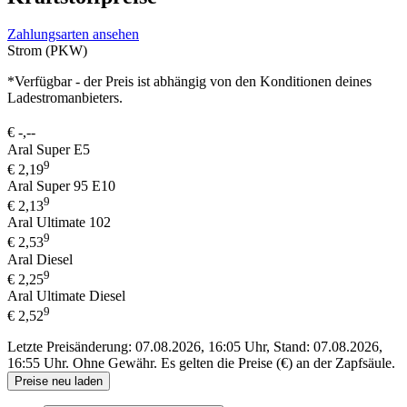
Zahlungsarten ansehen
Strom (PKW)
*Verfügbar - der Preis ist abhängig von den Konditionen deines
Ladestromanbieters.
€
-,--
Aral Super E5
9
€
2,19
Aral Super 95 E10
9
€
2,13
Aral Ultimate 102
9
€
2,53
Aral Diesel
9
€
2,25
Aral Ultimate Diesel
9
€
2,52
Letzte Preisänderung: 07.08.2026, 16:05 Uhr, Stand: 07.08.2026,
16:55 Uhr.
Ohne Gewähr. Es gelten die Preise (€) an der Zapfsäule.
Preise neu laden