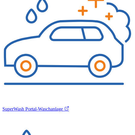
SuperWash Portal-Waschanlage