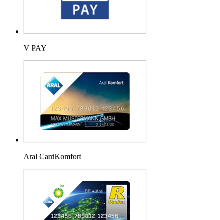
V PAY
Aral CardKomfort