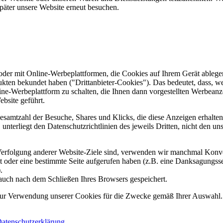
päter unsere Website erneut besuchen.
er mit Online-Werbeplattformen, die Cookies auf Ihrem Gerät ablegen
ukten bekundet haben ("Drittanbieter-Cookies"). Das bedeutet, dass, we
line-Werbeplattform zu schalten, die Ihnen dann vorgestellten Werbeanze
ebsite geführt.
samtzahl der Besuche, Shares und Klicks, die diese Anzeigen erhalten 
nterliegt den Datenschutzrichtlinien des jeweils Dritten, nicht den un
erfolgung anderer Website-Ziele sind, verwenden wir manchmal Konver
kt oder eine bestimmte Seite aufgerufen haben (z.B. eine Danksagungs
.
auch nach dem Schließen Ihres Browsers gespeichert.
 zur Verwendung unserer Cookies für die Zwecke gemäß Ihrer Auswahl. S
atenschutzerklärung
.