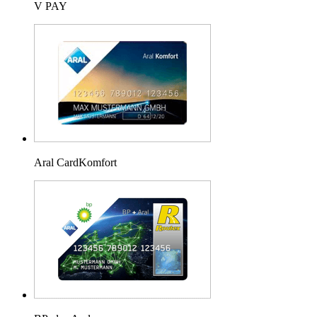
V PAY
Aral CardKomfort