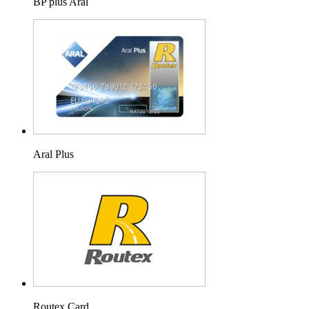
BP plus Aral
Aral Plus
Routex Card