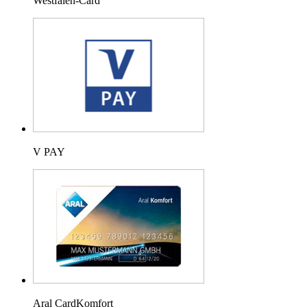
Westfalen-Card
V PAY
Aral CardKomfort