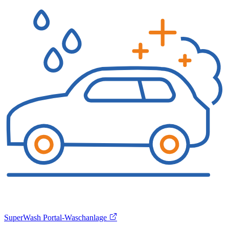
SuperWash Portal-Waschanlage