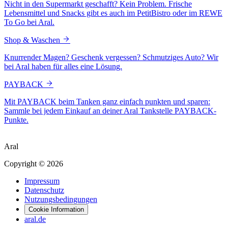
Nicht in den Supermarkt geschafft? Kein Problem. Frische
Lebensmittel und Snacks gibt es auch im PetitBistro oder im REWE
To Go bei Aral.
Shop & Waschen
Knurrender Magen? Geschenk vergessen? Schmutziges Auto? Wir
bei Aral haben für alles eine Lösung.
PAYBACK
Mit PAYBACK beim Tanken ganz einfach punkten und sparen:
Sammle bei jedem Einkauf an deiner Aral Tankstelle PAYBACK-
Punkte.
Aral
Copyright © 2026
Impressum
Datenschutz
Nutzungsbedingungen
Cookie Information
aral.de