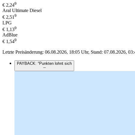
9
€
2,24
Aral Ultimate Diesel
9
€
2,51
LPG
9
€
1,13
AdBlue
9
€
1,54
Letzte Preisänderung: 06.08.2026, 18:05 Uhr, Stand: 07.08.2026, 03:
PAYBACK: °Punkten lohnt sich