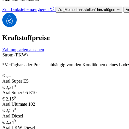
Zur Tankstelle navigieren
Zu „Meine Tankstellen“ hinzufügen
V
Kraftstoffpreise
Zahlungsarten ansehen
Strom (PKW)
*Verfügbar - der Preis ist abhängig von den Konditionen deines Lade
€
-,--
Aral Super E5
9
€
2,21
Aral Super 95 E10
9
€
2,15
Aral Ultimate 102
9
€
2,55
Aral Diesel
9
€
2,24
Aral LKW Diesel