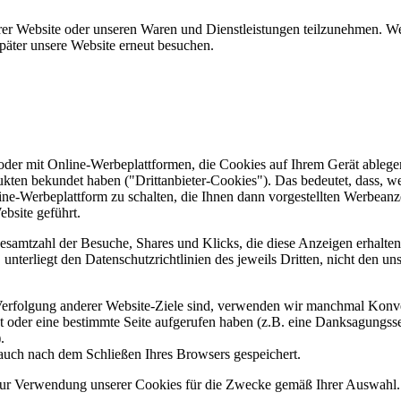
er Website oder unseren Waren und Dienstleistungen teilzunehmen. Wenn
päter unsere Website erneut besuchen.
er mit Online-Werbeplattformen, die Cookies auf Ihrem Gerät ablegen
ukten bekundet haben ("Drittanbieter-Cookies"). Das bedeutet, dass, we
line-Werbeplattform zu schalten, die Ihnen dann vorgestellten Werbeanze
ebsite geführt.
samtzahl der Besuche, Shares und Klicks, die diese Anzeigen erhalten 
nterliegt den Datenschutzrichtlinien des jeweils Dritten, nicht den un
erfolgung anderer Website-Ziele sind, verwenden wir manchmal Konver
kt oder eine bestimmte Seite aufgerufen haben (z.B. eine Danksagungs
.
auch nach dem Schließen Ihres Browsers gespeichert.
 zur Verwendung unserer Cookies für die Zwecke gemäß Ihrer Auswahl. S