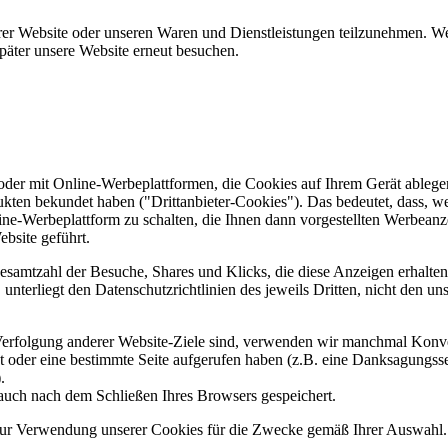
er Website oder unseren Waren und Dienstleistungen teilzunehmen. Wenn
päter unsere Website erneut besuchen.
er mit Online-Werbeplattformen, die Cookies auf Ihrem Gerät ablegen
ukten bekundet haben ("Drittanbieter-Cookies"). Das bedeutet, dass, we
line-Werbeplattform zu schalten, die Ihnen dann vorgestellten Werbeanze
ebsite geführt.
samtzahl der Besuche, Shares und Klicks, die diese Anzeigen erhalten 
nterliegt den Datenschutzrichtlinien des jeweils Dritten, nicht den un
erfolgung anderer Website-Ziele sind, verwenden wir manchmal Konver
kt oder eine bestimmte Seite aufgerufen haben (z.B. eine Danksagungs
.
auch nach dem Schließen Ihres Browsers gespeichert.
 zur Verwendung unserer Cookies für die Zwecke gemäß Ihrer Auswahl. S