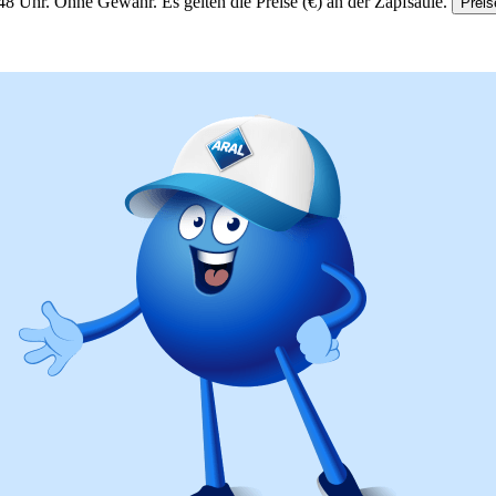
48 Uhr.
Ohne Gewähr. Es gelten die Preise (€) an der Zapfsäule.
Preis