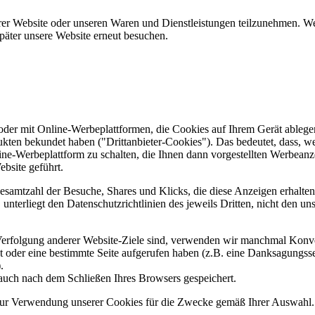
er Website oder unseren Waren und Dienstleistungen teilzunehmen. Wenn
päter unsere Website erneut besuchen.
er mit Online-Werbeplattformen, die Cookies auf Ihrem Gerät ablegen
ukten bekundet haben ("Drittanbieter-Cookies"). Das bedeutet, dass, we
line-Werbeplattform zu schalten, die Ihnen dann vorgestellten Werbeanze
ebsite geführt.
samtzahl der Besuche, Shares und Klicks, die diese Anzeigen erhalten 
nterliegt den Datenschutzrichtlinien des jeweils Dritten, nicht den un
erfolgung anderer Website-Ziele sind, verwenden wir manchmal Konver
kt oder eine bestimmte Seite aufgerufen haben (z.B. eine Danksagungs
.
auch nach dem Schließen Ihres Browsers gespeichert.
 zur Verwendung unserer Cookies für die Zwecke gemäß Ihrer Auswahl. S