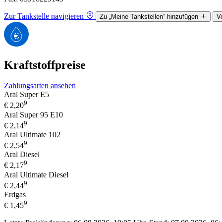
Zur Tankstelle navigieren
Zu „Meine Tankstellen“ hinzufügen
V
Kraftstoffpreise
Zahlungsarten ansehen
Aral Super E5
9
€
2,20
Aral Super 95 E10
9
€
2,14
Aral Ultimate 102
9
€
2,54
Aral Diesel
9
€
2,17
Aral Ultimate Diesel
9
€
2,44
Erdgas
9
€
1,45