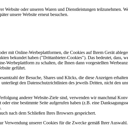
er Website oder unseren Waren und Dienstleistungen teilzunehmen. Wenn
päter unsere Website erneut besuchen.
er mit Online-Werbeplattformen, die Cookies auf Ihrem Gerät ablegen
ukten bekundet haben ("Drittanbieter-Cookies"). Das bedeutet, dass, we
line-Werbeplattform zu schalten, die Ihnen dann vorgestellten Werbeanze
ebsite geführt.
samtzahl der Besuche, Shares und Klicks, die diese Anzeigen erhalten 
nterliegt den Datenschutzrichtlinien des jeweils Dritten, nicht den un
erfolgung anderer Website-Ziele sind, verwenden wir manchmal Konver
kt oder eine bestimmte Seite aufgerufen haben (z.B. eine Danksagungs
.
auch nach dem Schließen Ihres Browsers gespeichert.
 zur Verwendung unserer Cookies für die Zwecke gemäß Ihrer Auswahl. S