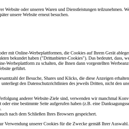
er Website oder unseren Waren und Dienstleistungen teilzunehmen. Wenn
päter unsere Website erneut besuchen.
er mit Online-Werbeplattformen, die Cookies auf Ihrem Gerät ablegen
ukten bekundet haben ("Drittanbieter-Cookies"). Das bedeutet, dass, we
line-Werbeplattform zu schalten, die Ihnen dann vorgestellten Werbeanze
ebsite geführt.
samtzahl der Besuche, Shares und Klicks, die diese Anzeigen erhalten 
nterliegt den Datenschutzrichtlinien des jeweils Dritten, nicht den un
erfolgung anderer Website-Ziele sind, verwenden wir manchmal Konver
kt oder eine bestimmte Seite aufgerufen haben (z.B. eine Danksagungs
.
auch nach dem Schließen Ihres Browsers gespeichert.
 zur Verwendung unserer Cookies für die Zwecke gemäß Ihrer Auswahl. S