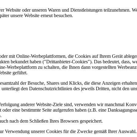
er Website oder unseren Waren und Dienstleistungen teilzunehmen. Wenn
päter unsere Website erneut besuchen.
er mit Online-Werbeplattformen, die Cookies auf Ihrem Gerät ablegen
ukten bekundet haben ("Drittanbieter-Cookies"). Das bedeutet, dass, we
line-Werbeplattform zu schalten, die Ihnen dann vorgestellten Werbeanze
ebsite geführt.
samtzahl der Besuche, Shares und Klicks, die diese Anzeigen erhalten 
nterliegt den Datenschutzrichtlinien des jeweils Dritten, nicht den un
erfolgung anderer Website-Ziele sind, verwenden wir manchmal Konver
kt oder eine bestimmte Seite aufgerufen haben (z.B. eine Danksagungs
.
auch nach dem Schließen Ihres Browsers gespeichert.
 zur Verwendung unserer Cookies für die Zwecke gemäß Ihrer Auswahl. S