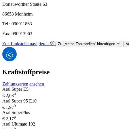
Donauwörther Straße 63
86653 Monheim
Tel.: 090911863
Fax: 090913963
Zur Tankstelle navigieren
Zu „Meine Tankstellen“ hinzufügen
V
Kraftstoffpreise
Zahlungsarten ansehen
Aral Super E5
9
€
2,03
Aral Super 95 E10
9
€
1,97
Aral SuperPlus
9
€
2,17
Aral Ultimate 102
9