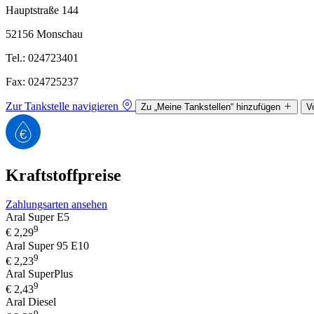
Hauptstraße 144
52156 Monschau
Tel.: 024723401
Fax: 024725237
Zur Tankstelle navigieren
Zu „Meine Tankstellen“ hinzufügen
V
Kraftstoffpreise
Zahlungsarten ansehen
Aral Super E5
9
€
2,29
Aral Super 95 E10
9
€
2,23
Aral SuperPlus
9
€
2,43
Aral Diesel
9