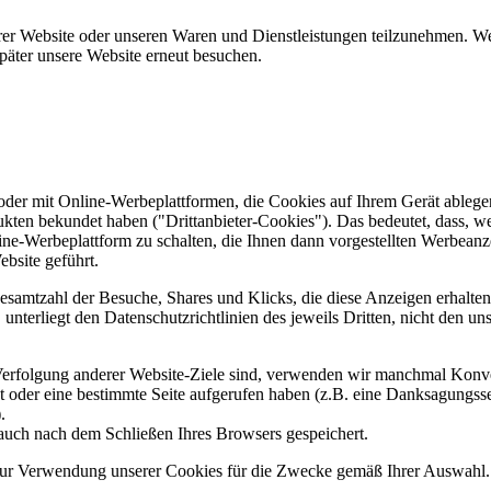
er Website oder unseren Waren und Dienstleistungen teilzunehmen. Wenn
päter unsere Website erneut besuchen.
er mit Online-Werbeplattformen, die Cookies auf Ihrem Gerät ablegen
ukten bekundet haben ("Drittanbieter-Cookies"). Das bedeutet, dass, we
line-Werbeplattform zu schalten, die Ihnen dann vorgestellten Werbeanze
ebsite geführt.
samtzahl der Besuche, Shares und Klicks, die diese Anzeigen erhalten 
nterliegt den Datenschutzrichtlinien des jeweils Dritten, nicht den un
erfolgung anderer Website-Ziele sind, verwenden wir manchmal Konver
kt oder eine bestimmte Seite aufgerufen haben (z.B. eine Danksagungs
.
auch nach dem Schließen Ihres Browsers gespeichert.
 zur Verwendung unserer Cookies für die Zwecke gemäß Ihrer Auswahl. S