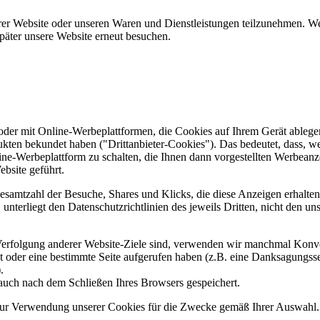
er Website oder unseren Waren und Dienstleistungen teilzunehmen. Wenn
päter unsere Website erneut besuchen.
er mit Online-Werbeplattformen, die Cookies auf Ihrem Gerät ablegen
ukten bekundet haben ("Drittanbieter-Cookies"). Das bedeutet, dass, we
line-Werbeplattform zu schalten, die Ihnen dann vorgestellten Werbeanze
ebsite geführt.
samtzahl der Besuche, Shares und Klicks, die diese Anzeigen erhalten 
nterliegt den Datenschutzrichtlinien des jeweils Dritten, nicht den un
erfolgung anderer Website-Ziele sind, verwenden wir manchmal Konver
kt oder eine bestimmte Seite aufgerufen haben (z.B. eine Danksagungs
.
auch nach dem Schließen Ihres Browsers gespeichert.
 zur Verwendung unserer Cookies für die Zwecke gemäß Ihrer Auswahl. S