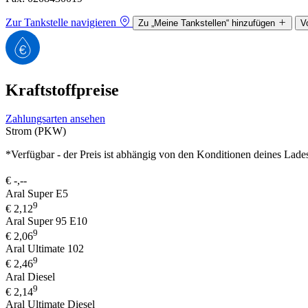
Zur Tankstelle navigieren
Zu „Meine Tankstellen“ hinzufügen
V
Kraftstoffpreise
Zahlungsarten ansehen
Strom (PKW)
*Verfügbar - der Preis ist abhängig von den Konditionen deines Lade
€
-,--
Aral Super E5
9
€
2,12
Aral Super 95 E10
9
€
2,06
Aral Ultimate 102
9
€
2,46
Aral Diesel
9
€
2,14
Aral Ultimate Diesel