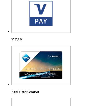
V PAY
Aral CardKomfort