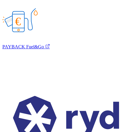
€
PAYBACK Fuel&Go