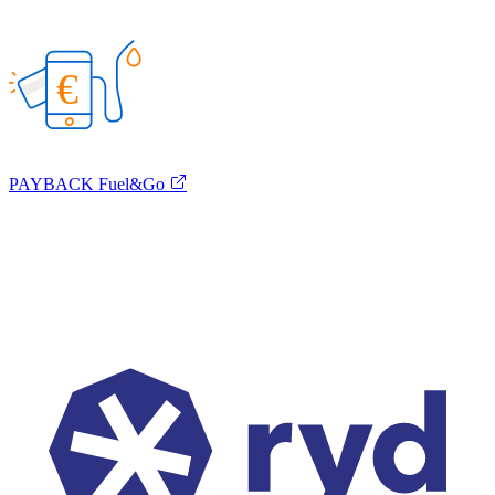
€
PAYBACK Fuel&Go