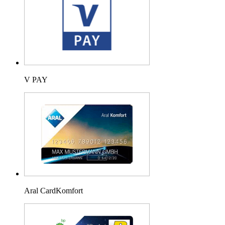
V PAY
Aral CardKomfort