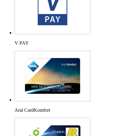
V PAY
Aral CardKomfort