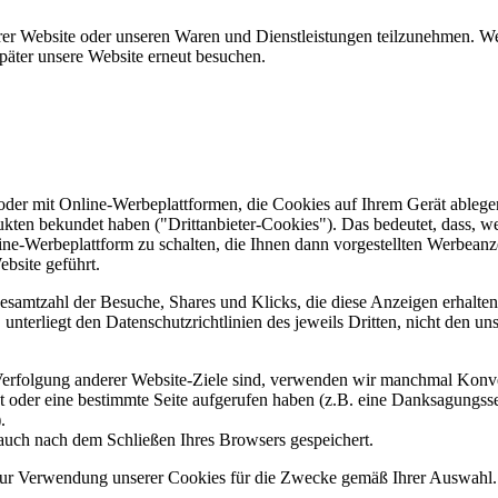
er Website oder unseren Waren und Dienstleistungen teilzunehmen. Wenn
päter unsere Website erneut besuchen.
er mit Online-Werbeplattformen, die Cookies auf Ihrem Gerät ablegen
ukten bekundet haben ("Drittanbieter-Cookies"). Das bedeutet, dass, we
line-Werbeplattform zu schalten, die Ihnen dann vorgestellten Werbeanze
ebsite geführt.
samtzahl der Besuche, Shares und Klicks, die diese Anzeigen erhalten 
nterliegt den Datenschutzrichtlinien des jeweils Dritten, nicht den un
erfolgung anderer Website-Ziele sind, verwenden wir manchmal Konver
kt oder eine bestimmte Seite aufgerufen haben (z.B. eine Danksagungs
.
auch nach dem Schließen Ihres Browsers gespeichert.
 zur Verwendung unserer Cookies für die Zwecke gemäß Ihrer Auswahl. S