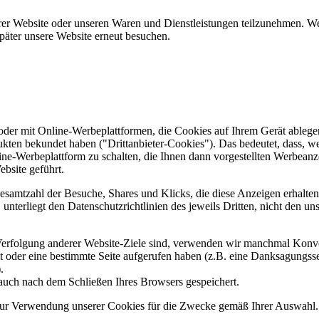
er Website oder unseren Waren und Dienstleistungen teilzunehmen. Wenn
päter unsere Website erneut besuchen.
er mit Online-Werbeplattformen, die Cookies auf Ihrem Gerät ablegen
ukten bekundet haben ("Drittanbieter-Cookies"). Das bedeutet, dass, we
line-Werbeplattform zu schalten, die Ihnen dann vorgestellten Werbeanze
ebsite geführt.
samtzahl der Besuche, Shares und Klicks, die diese Anzeigen erhalten 
nterliegt den Datenschutzrichtlinien des jeweils Dritten, nicht den un
erfolgung anderer Website-Ziele sind, verwenden wir manchmal Konver
kt oder eine bestimmte Seite aufgerufen haben (z.B. eine Danksagungs
.
auch nach dem Schließen Ihres Browsers gespeichert.
 zur Verwendung unserer Cookies für die Zwecke gemäß Ihrer Auswahl. S