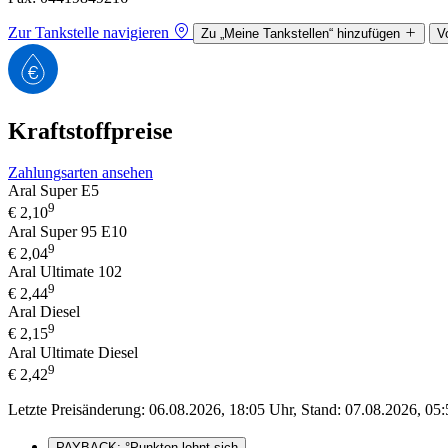
Zur Tankstelle navigieren
Zu „Meine Tankstellen“ hinzufügen
V
Kraftstoffpreise
Zahlungsarten ansehen
Aral Super E5
9
€
2,10
Aral Super 95 E10
9
€
2,04
Aral Ultimate 102
9
€
2,44
Aral Diesel
9
€
2,15
Aral Ultimate Diesel
9
€
2,42
Letzte Preisänderung: 06.08.2026, 18:05 Uhr, Stand: 07.08.2026, 05:
PAYBACK: °Punkten lohnt sich