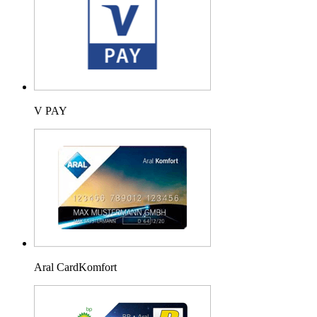
V PAY
Aral CardKomfort