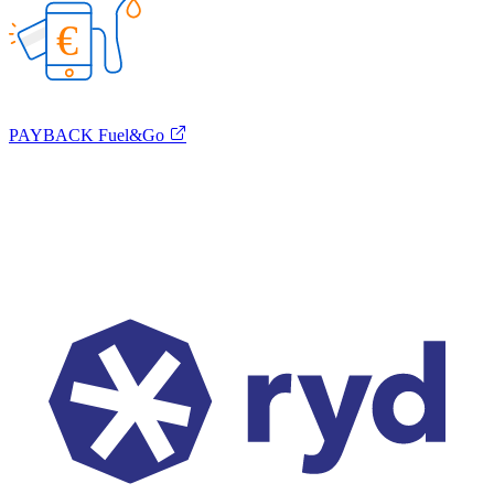
€
PAYBACK Fuel&Go