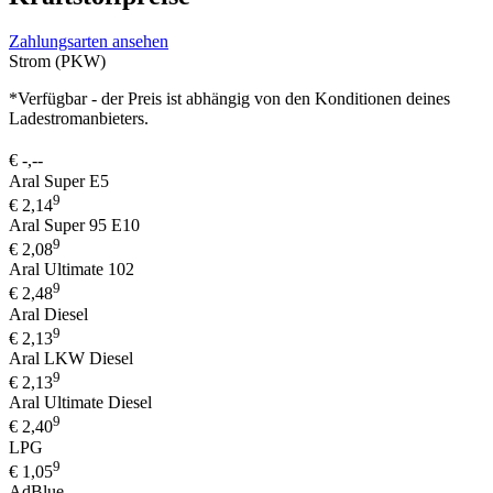
Zahlungsarten ansehen
Strom (PKW)
*Verfügbar - der Preis ist abhängig von den Konditionen deines
Ladestromanbieters.
€
-,--
Aral Super E5
9
€
2,14
Aral Super 95 E10
9
€
2,08
Aral Ultimate 102
9
€
2,48
Aral Diesel
9
€
2,13
Aral LKW Diesel
9
€
2,13
Aral Ultimate Diesel
9
€
2,40
LPG
9
€
1,05
AdBlue