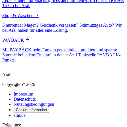
Lebensmittel und Snacks gibt es auch im PetitBistro oder im REWE
To Go bei Aral.
Shop & Waschen
Knurrender Magen? Geschenk vergessen? Schmutziges Auto? Wir
bei Aral haben für alles eine Lösung.
PAYBACK
Mit PAYBACK beim Tanken ganz einfach punkten und sparen:
Sammle bei jedem Einkauf an deiner Aral Tankstelle PAYBACK-
Punkte.
Aral
Copyright © 2026
Impressum
Datenschutz
Nutzungsbedingungen
Cookie Information
aral.de
Folge uns: