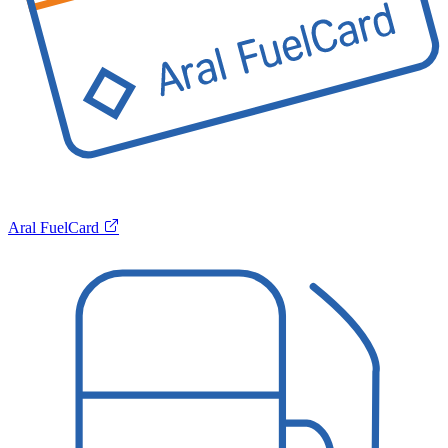
Aral FuelCard