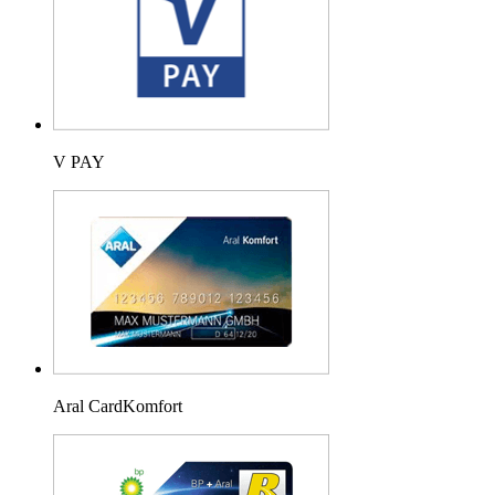
V PAY
Aral CardKomfort