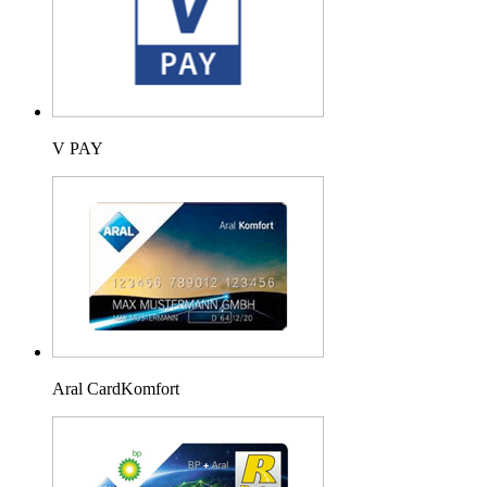
V PAY
Aral CardKomfort