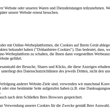
er Website oder unseren Waren und Dienstleistungen teilzunehmen. Wenn
päter unsere Website erneut besuchen.
er mit Online-Werbeplattformen, die Cookies auf Ihrem Gerät ablegen
ukten bekundet haben ("Drittanbieter-Cookies"). Das bedeutet, dass, we
line-Werbeplattform zu schalten, die Ihnen dann vorgestellten Werbeanze
ebsite geführt.
samtzahl der Besuche, Shares und Klicks, die diese Anzeigen erhalten 
nterliegt den Datenschutzrichtlinien des jeweils Dritten, nicht den un
erfolgung anderer Website-Ziele sind, verwenden wir manchmal Konver
kt oder eine bestimmte Seite aufgerufen haben (z.B. eine Danksagungs
.
auch nach dem Schließen Ihres Browsers gespeichert.
 zur Verwendung unserer Cookies für die Zwecke gemäß Ihrer Auswahl. S