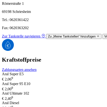
Römerstraße 1
69198 Schriesheim
Tel.: 0620361422
Fax: 0620363202
Zur Tankstelle navigieren
Zu „Meine Tankstellen“ hinzufügen
V
Kraftstoffpreise
Zahlungsarten ansehen
Aral Super E5
9
€
2,06
Aral Super 95 E10
9
€
2,00
Aral Ultimate 102
9
€
2,40
Aral Diesel
9